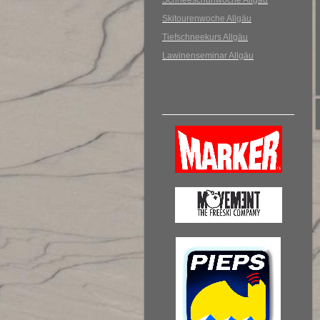
Schneeschuhwoche Allgäu
Skitourenwoche Allgäu
Tiefschneekurs Allgäu
Lawinenseminar Allgäu