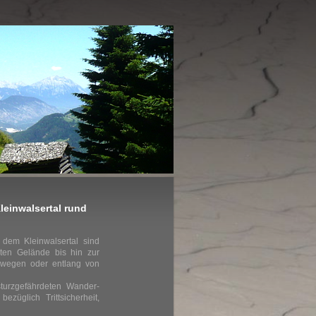
leinwalsertal rund
 dem Kleinwalsertal sind
aten Gelände bis hin zur
rwegen oder entlang von
turzgefährdeten Wander-
züglich Trittsicherheit,