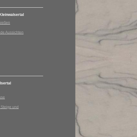
leinwalsertal
nießen
nde Aussichten
sertal
sse
 Steige und