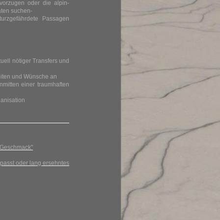
orzugen oder die alpin-
aten suchen-
sturzgefährdete Passagen
tuell nötiger Transfers und
keiten und Wünsche an
mitten einer traumhaften
ganisation
 Geschmack"
epasst oder lang ersehntes