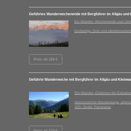
Geführtes Wanderwochenende mit Bergführer im Allgäu und K
Ein Wander- Wochenende zum Ge
Großartige Ziele und atemberaube
Preis: ab 189 €
Geführte Wanderwoche mit Bergführer im Allgäu und Kleinwal
Ein Wander- Erlebniss der Extrakla
Genussreiche Wanderwege, alpine
400- Gipfel- Panorama
Preis: ab 379 €