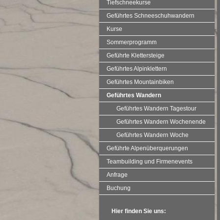
Tiefschneekurse
Geführtes Schneeschuhwandern
Kurse
Sommerprogramm
Geführte Klettersteige
Geführtes Alpinklettern
Geführtes Mountainbiken
Geführtes Wandern
Geführtes Wandern Tagestour
Geführtes Wandern Wochenende
Geführtes Wandern Woche
Geführte Alpenüberquerungen
Teambuilding und Firmenevents
Anfrage
Buchung
Hier finden Sie uns: