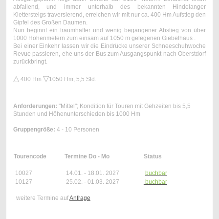
abfallend, und immer unterhalb des bekannten Hindelanger
Klettersteigs traversierend, erreichen wir mit nur ca. 400 Hm Aufstieg den
Gipfel des Großen Daumen.
Nun beginnt ein traumhafter und wenig begangener Abstieg von über
1000 Höhenmetern zum einsam auf 1050 m gelegenen Giebelhaus .
Bei einer Einkehr lassen wir die Eindrücke unserer Schneeschuhwoche
Revue passieren, ehe uns der Bus zum Ausgangspunkt nach Oberstdorf
zurückbringt.
△
▽
400 Hm
1050 Hm ; 5,5 Std.
Anforderungen:
"Mittel"; Kondition für Touren mit Gehzeiten bis 5,5
Stunden und Höhenunterschieden bis 1000 Hm
Gruppengröße:
4 - 10 Personen
Tourencode
Termine Do - Mo
Status
10027
14.01. - 18.01. 2027
buchbar
10127
25.02. - 01.03. 2027
buchbar
weitere Termine auf
Anfrage