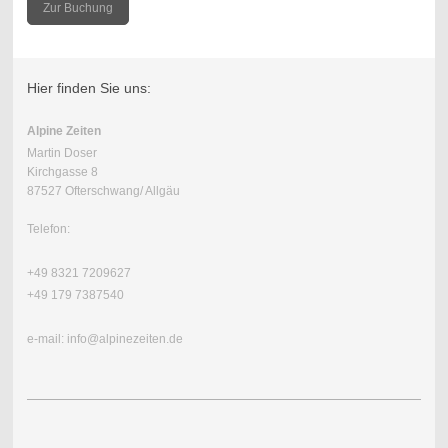
Zur Buchung
Hier finden Sie uns:
Alpine Zeiten
Martin Doser
Kirchgasse 8
87527 Ofterschwang/ Allgäu
Telefon:
+49 8321 7209627
+49 179 7387540
e-mail: info@alpinezeiten.de