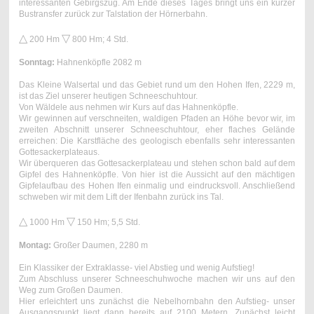
interessanten Gebirgszug. Am Ende dieses Tages bringt uns ein kurzer
Bustransfer zurück zur Talstation der Hörnerbahn.
△
▽
200 Hm
800 Hm ; 4 Std.
Sonntag:
Hahnenköpfle 2082 m
Das Kleine Walsertal und das Gebiet rund um den Hohen Ifen, 2229 m,
ist das Ziel unserer heutigen Schneeschuhtour.
Von Wäldele aus nehmen wir Kurs auf das Hahnenköpfle.
Wir gewinnen auf verschneiten, waldigen Pfaden an Höhe bevor wir, im
zweiten Abschnitt unserer Schneeschuhtour, eher flaches Gelände
erreichen: Die Karstfläche des geologisch ebenfalls sehr interessanten
Gottesackerplateaus.
Wir überqueren das Gottesackerplateau und stehen schon bald auf dem
Gipfel des Hahnenköpfle. Von hier ist die Aussicht auf den mächtigen
Gipfelaufbau des Hohen Ifen einmalig und eindrucksvoll. Anschließend
schweben wir mit dem Lift der Ifenbahn zurück ins Tal.
△
▽
1000 Hm
150 Hm ; 5,5 Std.
Montag:
Großer Daumen, 2280 m
Ein Klassiker der Extraklasse- viel Abstieg und wenig Aufstieg!
Zum Abschluss unserer Schneeschuhwoche machen wir uns auf den
Weg zum Großen Daumen.
Hier erleichtert uns zunächst die Nebelhornbahn den Aufstieg- unser
Ausgangspunkt liegt dann bereits auf 2100 Metern. Zunächst leicht