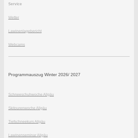
Service
Wetter
Lawinenlagebericht
Webcams
Programmauszug Winter 2026/ 2027
Schneeschuhwoche Allgäu
Skitourenwoche Allgäu
Tiefschneekurs Allgäu
Lawinenseminar Allgäu