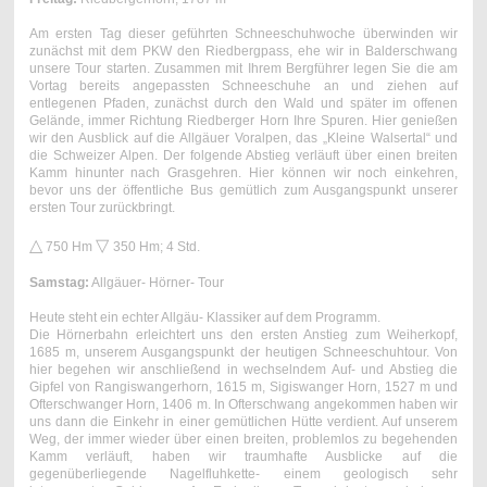
Am ersten Tag dieser geführten Schneeschuhwoche überwinden wir
zunächst mit dem PKW den Riedbergpass, ehe wir in Balderschwang
unsere Tour starten. Zusammen mit Ihrem Bergführer legen Sie die am
Vortag bereits angepassten Schneeschuhe an und ziehen auf
entlegenen Pfaden, zunächst durch den Wald und später im offenen
Gelände, immer Richtung Riedberger Horn Ihre Spuren. Hier genießen
wir den Ausblick auf die Allgäuer Voralpen, das „Kleine Walsertal“ und
die Schweizer Alpen. Der folgende Abstieg verläuft über einen breiten
Kamm hinunter nach Grasgehren. Hier können wir noch einkehren,
bevor uns der öffentliche Bus gemütlich zum Ausgangspunkt unserer
ersten Tour zurückbringt.
△
▽
750 Hm
350 Hm; 4 Std.
Samstag:
Allgäuer- Hörner- Tour
Heute steht ein echter Allgäu- Klassiker auf dem Programm.
Die Hörnerbahn erleichtert uns den ersten Anstieg zum Weiherkopf,
1685 m, unserem Ausgangspunkt der heutigen Schneeschuhtour. Von
hier begehen wir anschließend in wechselndem Auf- und Abstieg die
Gipfel von Rangiswangerhorn, 1615 m, Sigiswanger Horn, 1527 m und
Ofterschwanger Horn, 1406 m. In Ofterschwang angekommen haben wir
uns dann die Einkehr in einer gemütlichen Hütte verdient. Auf unserem
Weg, der immer wieder über einen breiten, problemlos zu begehenden
Kamm verläuft, haben wir traumhafte Ausblicke auf die
gegenüberliegende Nagelfluhkette- einem geologisch sehr