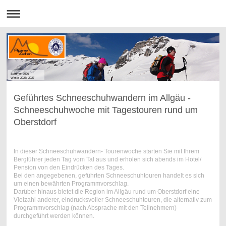
Sommer 2026
Winter 2026/ 2027
Geführtes Schneeschuhwandern im Allgäu -
Schneeschuhwoche mit Tagestouren rund um
Oberstdorf
In dieser Schneeschuhwandern- Tourenwoche starten Sie mit Ihrem
Bergführer jeden Tag vom Tal aus und erholen sich abends im Hotel/
Pension von den Eindrücken des Tages.
Bei den angegebenen, geführten Schneeschuhtouren handelt es sich
um einen bewährten Programmvorschlag.
Darüber hinaus bietet die Region im Allgäu rund um Oberstdorf eine
Vielzahl anderer, eindrucksvoller Schneeschuhtouren, die alternativ zum
Programmvorschlag (nach Absprache mit den Teilnehmern)
durchgeführt werden können.