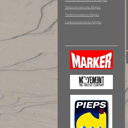
Schneeschuhwoche Allgäu
Skitourenwoche Allgäu
Tiefschneekurs Allgäu
Lawinenseminar Allgäu