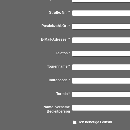
Straße, Nr.:
*
Postleitzahl, Ort
*
E-Mail-Adresse:
*
Telefon
*
Tourenname
*
Tourencode
*
Termin
*
Name, Vorname
Begleitperson
Ich benötige Leihski