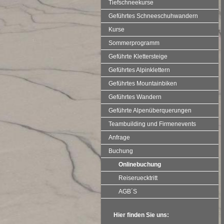
Tiefschneekurse
Geführtes Schneeschuhwandern
Kurse
Sommerprogramm
Geführte Klettersteige
Geführtes Alpinklettern
Geführtes Mountainbiken
Geführtes Wandern
Geführte Alpenüberquerungen
Teambuilding und Firmenevents
Anfrage
Buchung
Onlinebuchung
Reiseruecktritt
AGB´S
Hier finden Sie uns: