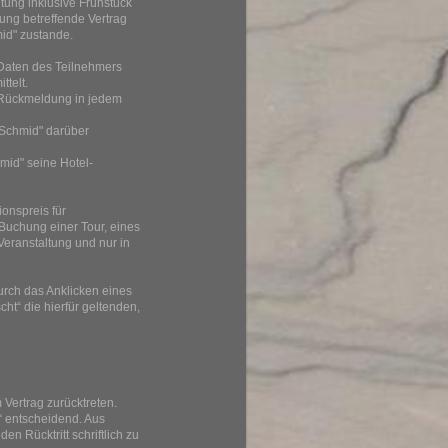
tung inklusive Frühstück
ung betreffende Vertrag
id" zustande.
Daten des Teilnehmers
ttelt.
- Rückmeldung in jedem
s Schmid" darüber
hmid" seine Hotel-
onspreis für
 Buchung einer Tour, eines
 Veranstaltung und nur in
rch das Anklicken eines
ht“ die hierfür geltenden,
 Vertrag zurücktreten.
n“ entscheidend. Aus
 Rücktritt schriftlich zu