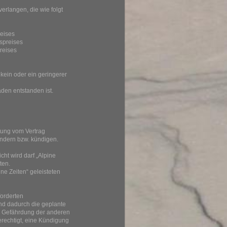
verlangen, die wie folgt
reises
rspreises
reises
 kein oder ein geringerer
aden entstanden ist.
ltung vom Vertrag
 ändern bzw. kündigen.
cht wird darf „Alpine
ten.
ine Zeiten“ geleisteten
forderten
nd dadurch die geplante
ne Gefährdung der anderen
berechtigt, eine Kündigung