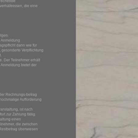
prechende
verhältnissen, die eine
olgen.
er Anmeldung
agspflicht dann wie für
, gesonderte Verpflichtung
.
e. Der Teilnehmer erhält
r Anmeldung bietet der
 Der Rechnungs-betrag
 nochmalige Aufforderung
anstaltung, ist nach
t zur Zahlung fällig.
altung einen
ilnehmer, die zwischen
 Restbetrag überwiesen