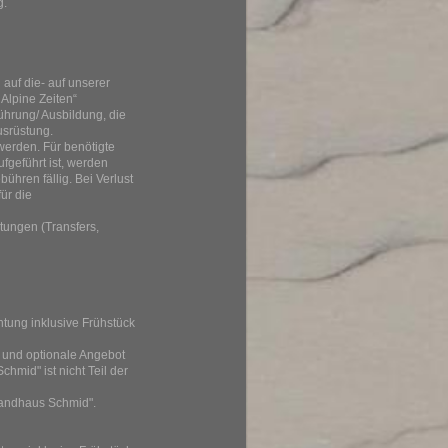
g.
auf die- auf unserer
 Alpine Zeiten“
ührung/ Ausbildung, die
usrüstung.
werden. Für benötigte
ufgeführt ist, werden
hren fällig. Bei Verlust
ür die
tungen (Transfers,
tung inklusive Frühstück
e und optionale Angebot
hmid" ist nicht Teil der
"Landhaus Schmid".