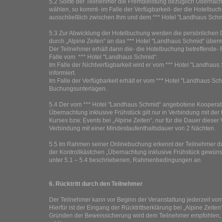
5.2 Sollte der Teilnehmer die Fremdleistung bezüglich Übernach
wählen, so kommt- im Falle der Verfügbarkeit- der die Hotelbuch
ausschließlich zwischen Ihm und dem *** Hotel "Landhaus Schm
5.3 Zur Abwicklung der Hotelbuchung werden die persönlichen 
durch „Alpine Zeiten“ an das *** Hotel "Landhaus Schmid“ übermi
Der Teilnehmer erhält dann die- die Hotelbuchung betreffende
Falle vom *** Hotel "Landhaus Schmid“:
Im Falle der Nichtverfügbarkeit wird er vom *** Hotel "Landhau
informiert.
Im Falle der Verfügbarkeit erhält er vom *** Hotel "Landhaus Sc
Buchungsunterlagen.
5.4 Der vom *** Hotel "Landhaus Schmid“ angebotene Kooperati
Übernachtung inklusive Frühstück gilt nur in Verbindung mit der
Kurses bzw. Events bei „Alpine Zeiten“, nur für die Dauer dieser
Verbindung mit einer Mindestaufenthaltsdauer von 2 Nächten.
5.5 Im Rahmen seiner Onlinebuchung erkennt der Teilnehmer du
der Kontrollkästchen „Übernachtung inklusive Frühstück gewünsc
unter 5.1 – 5.4 beschriebenen, Rahmenbedingungen an.
6. Rücktritt durch den Teilnehmer
Der Teilnehmer kann vor Beginn der Veranstaltung jederzeit vom
Hierfür ist der Eingang der Rücktrittserklärung bei „Alpine Zeite
Gründen der Beweissicherung wird dem Teilnehmer empfohlen, den