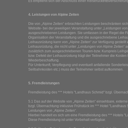
Es empfiehlt sich der Abschluss einer Reiserücktrittsversicherun
4. Leistungen von Alpine Zeiten
Die von „Alpine Zeiten“ erbrachten Leistungen beschränken sich 
Website- bei der jeweiligen Veranstaltung unter „Leistungen von
ausgeschriebenen Leistungen. Sie umfassen in der Regel die F
Organisation der Veranstaltung und die ausgeschriebene Leiha
Leihausrüstung kann von „Alpine Zeiten“ zur Verfügung gestellt 
Leihausrüstung, die nicht unter „Leistungen von Alpine Zeiten“ a
zusätzlich zum ausgeschriebenen Touren-bzw. Kurspreis Leihgebü
bzw. Defekt der Leihausrüstung trägt der Teilnehmer die Kosten f
Wiederbeschaffung.
Für Unterkunft, Verpflegung und eventuell anfallende Sonderleis
Seilbahnkosten etc.) muss der Teilnehmer selbst aufkommen.
5. Fremdleistungen
Fremdleistung des
*** Hotels "Landhaus Schmid"
bzgl. Übernach
5.1 Das auf der Website von „Alpine Zeiten“ einsehbare, extern
bzgl. Übernachtung inklusive Frühstück im *** Hotel "Landhaus Sc
Leistungen von „Alpine Zeiten“.
Hierbei handelt es sich um eine Fremdleistung des *** Hotels 
Diese Fremdleistung ist unter Vorbehalt verfügbar.