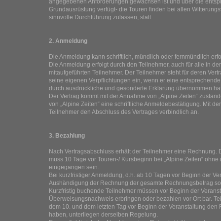
angegebenen Anforderungen gewachsen ist und über die ents
Grundausrüstung verfügt- die Touren finden bei allen Witterungs
sinnvolle Durchführung zulassen, statt.
2. Anmeldung
Die Anmeldung kann schriftlich, mündlich oder fernmündlich erf
Die Anmeldung erfolgt durch den Teilnehmer, auch für alle in d
mitaufgeführten Teilnehmer. Der Teilnehmer steht für deren Vertr
seine eigenen Verpflichtungen ein, wenn er eine entsprechende
durch ausdrückliche und gesonderte Erklärung übernommen hat
Der Vertrag kommt mit der Annahme von „Alpine Zeiten“ zustand
von „Alpine Zeiten“ eine schriftliche Anmeldebestätigung. Mit de
Teilnehmer den Abschluss des Vertrages verbindlich an.
3. Bezahlung
Nach Vertragsabschluss erhält der Teilnehmer eine Rechnung.
muss 10 Tage vor Touren-/ Kursbeginn bei „Alpine Zeiten“ ohne
eingegangen sein.
Bei kurzfristiger Anmeldung, d.h. ab 10 Tagen vor Beginn der Ver
Aushändigung der Rechnung der gesamte Rechnungsbetrag sofor
Kurzfristig buchende Teilnehmer müssen vor Beginn der Veranst
Überweisungsnachweis erbringen oder bezahlen vor Ort bar. Te
dem 10. und dem letzten Tag vor Beginn der Veranstaltung den
haben, unterliegen derselben Regelung.