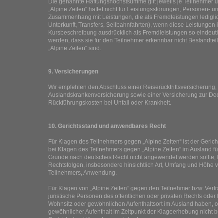
Die genannte Haftungshöchstsumme gilt jeweils je Teilnehmer u
„Alpine Zeiten“ haftet nicht für Leistungsstörungen, Personen-
Zusammenhang mit Leistungen, die als Fremdleistungen lediglich
Unterkunft, Transfers, Seilbahnfahrten), wenn diese Leistungen i
Kursbeschreibung ausdrücklich als Fremdleistungen so eindeut
werden, dass sie für den Teilnehmer erkennbar nicht Bestandtei
„Alpine Zeiten“ sind.
9. Versicherungen
Wir empfehlen den Abschluss einer Reiserücktrittsversicherung,
Auslandskrankenversicherung sowie einer Versicherung zur De
Rückführungskosten bei Unfall oder Krankheit.
10. Gerichtsstand und anwendbares Recht
Für Klagen des Teilnehmers gegen „Alpine Zeiten“ ist der Geric
bei Klagen des Teilnehmers gegen „Alpine Zeiten“ im Ausland f
Grunde nach deutsches Recht nicht angewendet werden sollte, f
Rechtsfolgen, insbesondere hinsichtlich Art, Umfang und Höhe
Teilnehmers, Anwendung.
Für Klagen von „Alpine Zeiten“ gegen den Teilnehmer bzw. Vertra
juristische Personen des öffentlichen oder privaten Rechts oder
Wohnsitz oder gewöhnlichen Aufenthaltsort im Ausland haben, 
gewöhnlicher Aufenthalt im Zeitpunkt der Klageerhebung nicht be