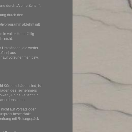
ng durch „Alpine Zeiten“,
ltung durch den
tivprogramm ablehnt gilt
in voller Höhe fällig.
t nicht.
en Umständen, die weder
efahr) aus
erlauf vorzunehmen bzw.
cht Körperschäden sind, ist
Schaden des Teilnehmers
weit „Alpine Zeiten“ für
schuldens eines
 nicht auf Vorsatz oder
urspreis beschränkt.
enhang mit Reisegepäck