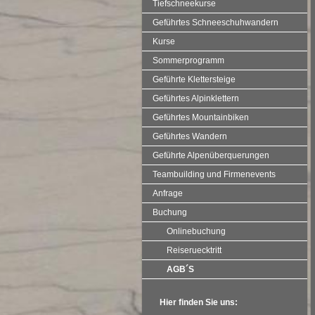
Tiefschneekurse
Geführtes Schneeschuhwandern
Kurse
Sommerprogramm
Geführte Klettersteige
Geführtes Alpinklettern
Geführtes Mountainbiken
Geführtes Wandern
Geführte Alpenüberquerungen
Teambuilding und Firmenevents
Anfrage
Buchung
Onlinebuchung
Reiseruecktritt
AGB´S
Hier finden Sie uns: