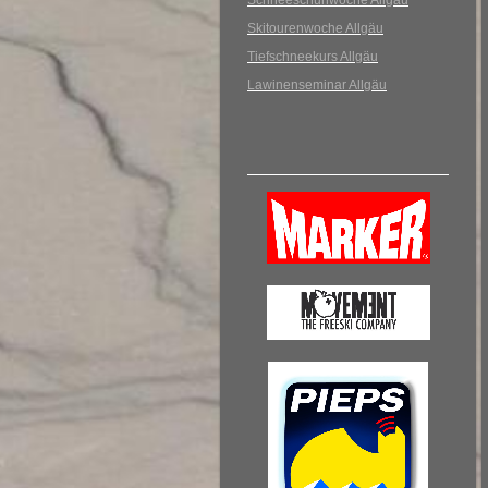
Schneeschuhwoche Allgäu
Skitourenwoche Allgäu
Tiefschneekurs Allgäu
Lawinenseminar Allgäu