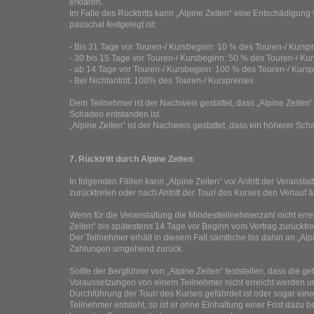
erklären.
Im Falle des Rücktritts kann „Alpine Zeiten“ eine Entschädigung 
pauschal festgelegt ist:
- Bis 31 Tage vor Touren-/ Kursbeginn: 10 % des Touren-/ Kursp
- 30 bis 15 Tage vor Touren-/ Kursbeginn: 50 % des Touren-/ Ku
- ab 14 Tage vor Touren-/ Kursbeginn: 100 % des Touren-/ Kursp
- Bei Nichtantritt: 100% des Touren-/ Kurspreises
Dem Teilnehmer ist der Nachweis gestattet, dass „Alpine Zeiten“
Schaden entstanden ist.
„Alpine Zeiten“ ist der Nachweis gestattet, dass ein höherer Sch
7. Rücktritt durch Alpine Zeiten
In folgenden Fällen kann „Alpine Zeiten“ vor Antritt der Veransta
zurücktreten oder nach Antritt der Tour/ des Kurses den Verlauf
Wenn für die Veranstaltung die Mindestteilnehmerzahl nicht errei
Zeiten“ bis spätestens 14 Tage vor Beginn vom Vertrag zurücktre
Der Teilnehmer erhält in diesem Fall sämtliche bis dahin an „Alp
Zahlungen umgehend zurück.
Sollte der Bergführer von „Alpine Zeiten“ feststellen, dass die ge
Voraussetzungen von einem Teilnehmer nicht erreicht werden u
Durchführung der Tour/ des Kurses gefährdet ist oder sogar ei
Teilnehmer entsteht, so ist er ohne Einhaltung einer Frist dazu 