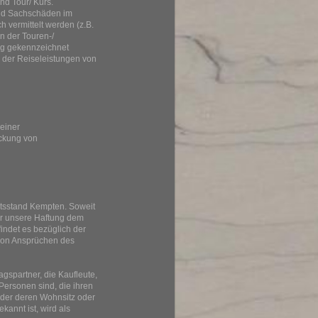
nd Tour/ Kurs.
 und Sachschäden im
 vermittelt werden (z.B.
n der Touren-/
ig gekennzeichnet
l der Reiseleistungen von
 einer
ckung von
htsstand Kempten. Soweit
ür unsere Haftung dem
indet es bezüglich der
 von Ansprüchen des
gspartner, die Kaufleute,
 Personen sind, die ihren
oder deren Wohnsitz oder
kannt ist, wird als