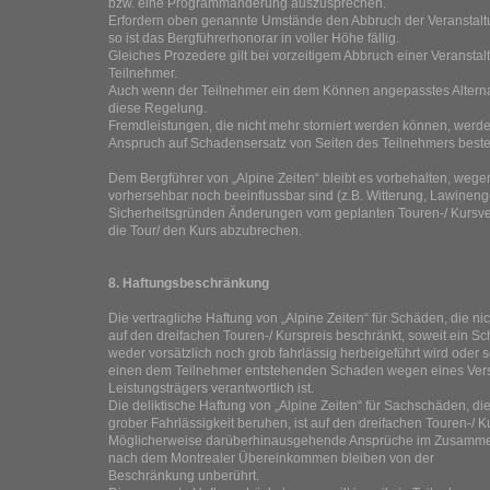
bzw. eine Programmänderung auszusprechen.
Erfordern oben genannte Umstände den Abbruch der Veranstaltu
so ist das Bergführerhonorar in voller Höhe fällig.
Gleiches Prozedere gilt bei vorzeitigem Abbruch einer Veransta
Teilnehmer.
Auch wenn der Teilnehmer ein dem Können angepasstes Alterna
diese Regelung.
Fremdleistungen, die nicht mehr storniert werden können, werden 
Anspruch auf Schadensersatz von Seiten des Teilnehmers besteh
Dem Bergführer von „Alpine Zeiten“ bleibt es vorbehalten, weg
vorhersehbar noch beeinflussbar sind (z.B. Witterung, Lawineng
Sicherheitsgründen Änderungen vom geplanten Touren-/ Kursv
die Tour/ den Kurs abzubrechen.
8. Haftungsbeschränkung
Die vertragliche Haftung von „Alpine Zeiten“ für Schäden, die ni
auf den dreifachen Touren-/ Kurspreis beschränkt, soweit ein 
weder vorsätzlich noch grob fahrlässig herbeigeführt wird oder so
einen dem Teilnehmer entstehenden Schaden wegen eines Ver
Leistungsträgers verantwortlich ist.
Die deliktische Haftung von „Alpine Zeiten“ für Sachschäden, die
grober Fahrlässigkeit beruhen, ist auf den dreifachen Touren-/ K
Möglicherweise darüberhinausgehende Ansprüche im Zusamm
nach dem Montrealer Übereinkommen bleiben von der
Beschränkung unberührt.